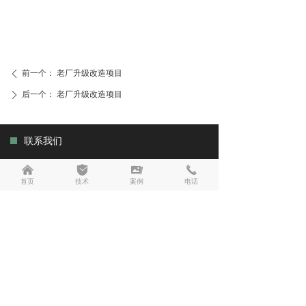
前一个：
老厂升级改造项目
ꄴ
后一个：
老厂升级改造项目
ꄲ
联系我们
联系电话：13569076686
낀
녇
끡
끅
公司邮箱：13569076686@126.com
首页
技术
案例
电话
公司地址：河南省安阳市安阳县韩陵镇工业园区
相关链接
营业执照
技术支持：
商祺网络
备案号：
豫ICP备2023005366号-1