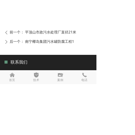
前一个：
平顶山市政污水处理厂直径21米
ꄴ
后一个：
南宁椰岛集团污水罐防腐工程1
ꄲ
联系我们
联系电话：13569076686
낀
녇
끡
끅
公司邮箱：13569076686@126.com
首页
技术
案例
电话
公司地址：河南省安阳市安阳县韩陵镇工业园区
相关链接
营业执照
技术支持：
商祺网络
备案号：
豫ICP备2023005366号-1